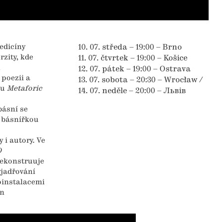
edicíny
10. 07. středa – 19:00 – Brno
zity, kde
11. 07. čtvrtek – 19:00 – Košice
u
12. 07. pátek – 19:00 – Ostrava
poezii a
13. 07. sobota – 20:30 – Wrocław /
hu
Metaforic
14. 07. neděle – 20:00 – Львів
básní se
s básnířkou
y i autory. Ve
O
dekonstruuje
yjadřování
oinstalacemi
en