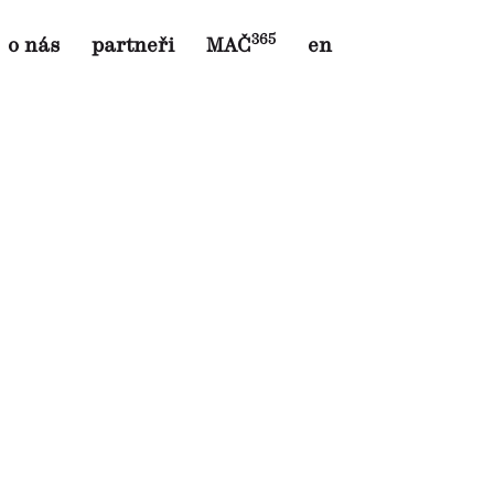
365
o nás
partneři
MAČ
en