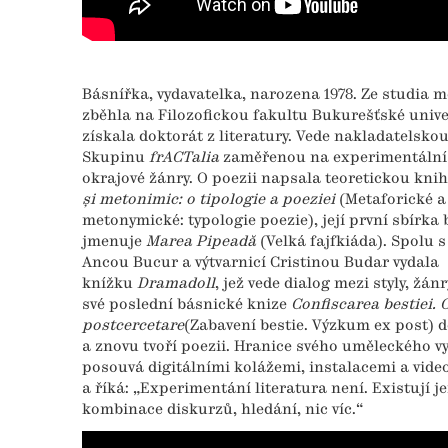
Básnířka, vydavatelka, narozena 1978. Ze studia m
zběhla na Filozofickou fakultu Bukurešťské univer
získala doktorát z literatury. Vede nakladatelsko
Skupinu
frACTalia
zaměřenou na experimentální 
okrajové žánry. O poezii napsala teoretickou kni
și metonimic: o tipologie a poeziei
(Metaforické a
metonymické: typologie poezie), její první sbírka 
jmenuje
Marea Pipeadă
(Velká fajfkiáda). Spolu 
Ancou Bucur a výtvarnicí Cristinou Budar vydala
knížku
Dramadoll
, jež vede dialog mezi styly, žánr
své poslední básnické knize
Confiscarea bestiei. 
postcercetare
(Zabavení bestie. Výzkum ex post) 
a znovu tvoří poezii. Hranice svého uměleckého v
posouvá digitálními kolážemi, instalacemi a vide
a říká: „Experimentání literatura není. Existují j
kombinace diskurzů, hledání, nic víc.“